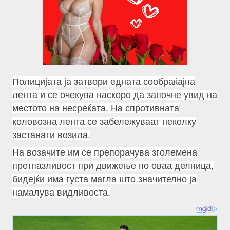
Полицијата ја затвори едната сообраќајна
лента и се очекува наскоро да започне увид на
местото на несреќата. На спротивната
коловозна лента се забележуваат неколку
застанати возила.
На возачите им се препорачува зголемена
претпазливост при движење по оваа делница,
бидејќи има густа магла што значително ја
намалува видливоста.