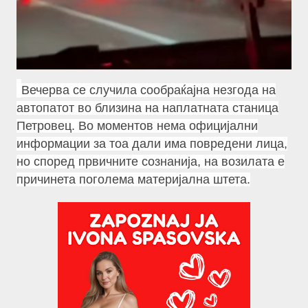
Вечерва се случила сообраќајна незгода на
автопатот во близина на наплатната станица
Петровец. Во моментов нема официјални
информации за тоа дали има повредени лица,
но според првичните сознанија, на возилата е
причинета поголема материјална штета.