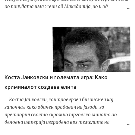
во понудата има жени од Македонија, но и од
странство - Колумбија, Бразил, Украина и Албанија.
На интернет се појави и каталог со слики од жените
како и можност за закажување на термин. Цените се
движат од околу 100 до 600 евра , во зависност од
времетраењето на ангажманот. Организирањето и
посредувањето во проституција во Република
Македонија е строго забрането и казниво според
Кривичниот законик , со можност за високи парични и
затворски казни . И покрај сериозноста на случајот,
Коста Јанковски и големата игра: Како
досега нема реакција од Министерството за
криминалот создава елита
внатрешни работи ниту од другите надлежни
институции . Граѓаните очекуваат истрага и
Коста Јанковски, контроверзен бизнисмен кој
официјално потврдување или демантирање на
започнал како обичен продавач на јагоди, го
информациите.
претворил своето скромно трговско минато во
деловна империја изградена врз темелите на
акцизниот шверц и политичките сојузништва. Од