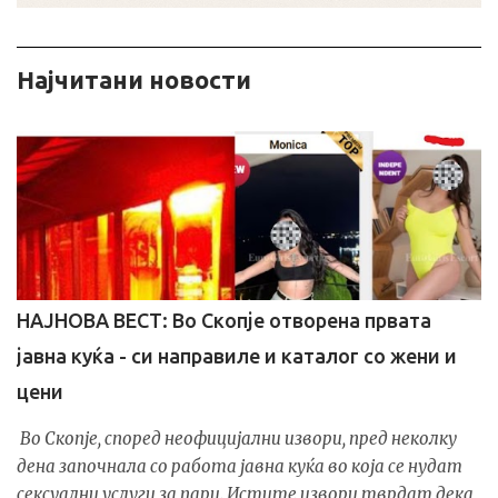
ㅤㅤНајчитани новости
НАЈНОВА ВЕСТ: Во Скопје отворена првата
јавна куќа - си направиле и каталог со жени и
цени
Во Скопје, според неофицијални извори, пред неколку
дена започнала со работа јавна куќа во која се нудат
сексуални услуги за пари. Истите извори тврдат дека