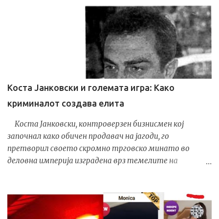
Коста Јанковски и големата игра: Како
криминалот создава елита
Коста Јанковски, контроверзен бизнисмен кој
започнал како обичен продавач на јагоди, го
претворил своето скромно трговско минато во
деловна империја изградена врз темелите на
акцизниот шверц и политичките сојузништва. Од
времето на транзицијата па сè до денес, неговото
име е вплеткано во приказни за даночни затајувања,
офшор компании и милионски приходи скриени зад