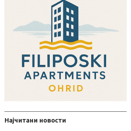
ㅤㅤНајчитани новости