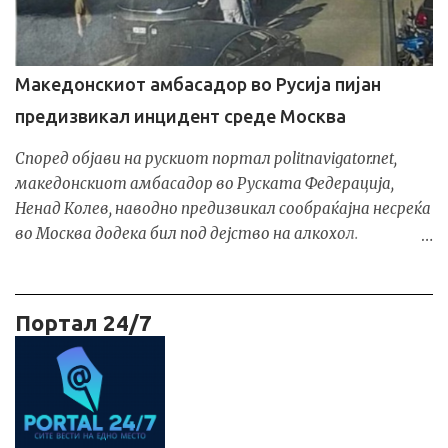
Македонија е строго забрането и казниво според
Кривичниот законик , со можност за високи парични и
затворски казни . И покрај сериозноста на случајот,
Македонскиот амбасадор во Русија пијан
досега нема реакција од Министерството за
предизвикал инцидент среде Москва
внатрешни работи ниту од другите надлежни
институции . Граѓаните очекуваат истрага и
Според објави на рускиот портал politnavigator.net,
официјално потврдување или демантирање на
македонскиот амбасадор во Руската Федерација,
информациите.
Ненад Колев, наводно предизвикал сообраќајна несреќа
во Москва додека бил под дејство на алкохол.
Информацијата се повикува на колумна на српскиот
новинар Петар Давидов, објавена на порталот
pravda.rs. Во написите се тврди дека амбасадорот
Портал 24/7
претходно консумирал поголема количина алкохол, по
што нестабилно се движел и потоа седнал зад волан
на дипломатско возило. Наводно, прекршувајќи
сообраќајни правила, направил непрописно свртување
и се судрил со друго возило. Случајот, како што се