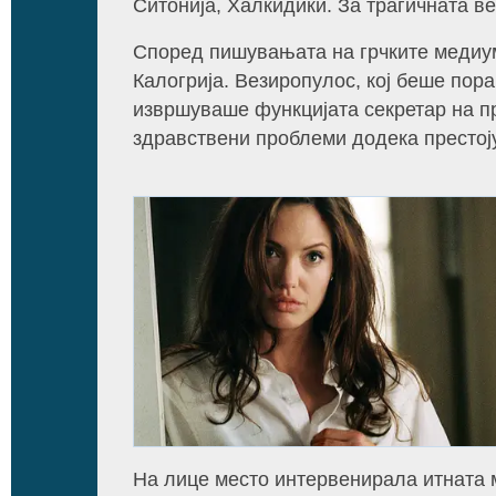
Ситонија, Халкидики. За трагичната ве
Според пишувањата на грчките медиум
Калогрија. Везиропулос, кој беше пор
извршуваше функцијата секретар на пр
здравствени проблеми додека престој
На лице место интервенирала итната 