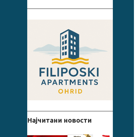
ㅤㅤНајчитани новости