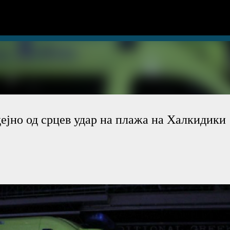
Skip to main content
ејно од срцев удар на плажа на Халкидики