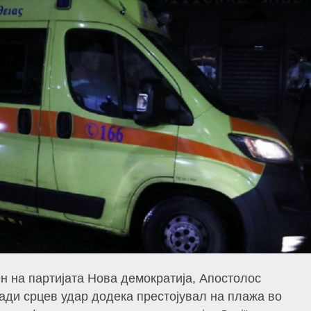
н на партијата Нова демократија, Апостолос
ади срцев удар додека престојувал на плажа во