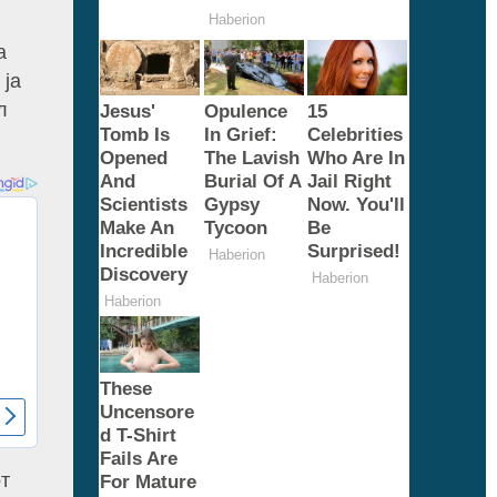
а
 ја
л
т