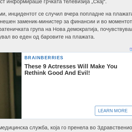
ст информираше грчката телевизија „Скај“.
и, инцидентот се случил вчера попладне на плажат
анешен заменик-министер за финансии и во моментот
атеничката група на Нова демократија, почувствува
увал во еден од баровите на плажата.
медицинска служба, која го пренела во Здравственио