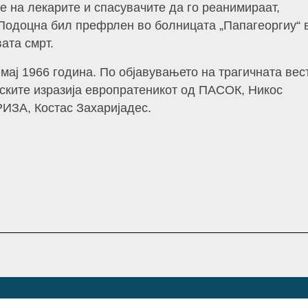
е на лекарите и спасувачите да го реанимираат,
 Подоцна бил префрлен во болницата „Папагеоргиу“ 
ата смрт.
мај 1966 година. По објавувањето на трагичната вест
иските изразија европратеникот од ПАСОК, Никос
РИЗА, Костас Захаријадес.