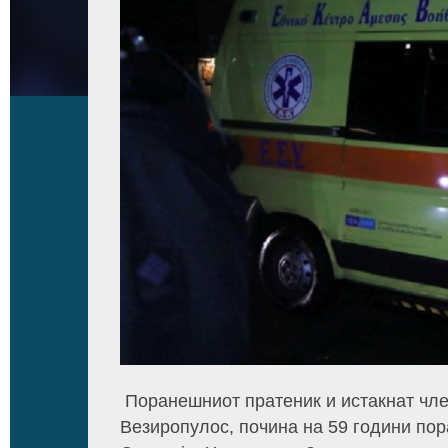
Поранешниот пратеник и истакнат чле
Везиропулос, почина на 59 години пор