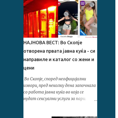
НАЈНОВА ВЕСТ: Во Скопје
отворена првата јавна куќа - си
направиле и каталог со жени и
цени
Во Скопје, според неофицијални
извори, пред неколку дена започнала
со работа јавна куќа во која се
нудат сексуални услуги за пари.
Истите извори тврдат дека во
понудата има жени од Македонија,