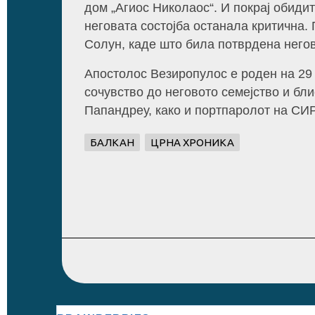
дом „Агиос Николаос“. И покрај обидит
неговата состојба останала критична.
Солун, каде што била потврдена негов
Апостолос Везиропулос е роден на 29 
сочувство до неговото семејство и бл
Папандреу, како и портпаролот на СИ
БАЛКАН
ЦРНА ХРОНИКА