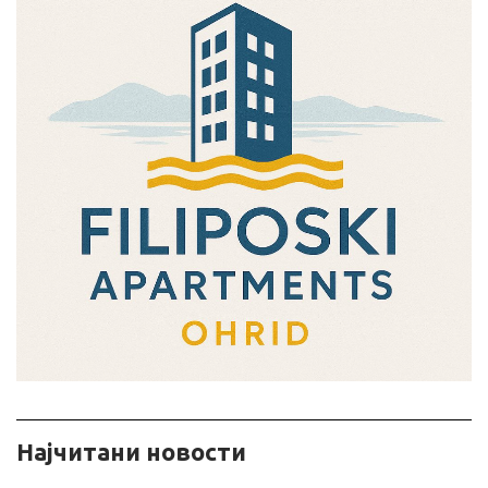
ㅤㅤНајчитани новости