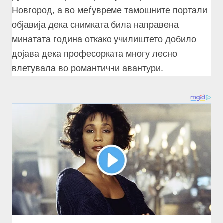
Новгород, а во меѓувреме тамошните портали
објавија дека снимката била направена
минатата година откако училиштето добило
дојава дека професорката многу лесно
влетувала во романтични авантури.