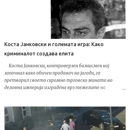
движат од околу 100 до 600 евра , во зависност од
времетраењето на ангажманот. Организирањето и
посредувањето во проституција во Република
Македонија е строго забрането и казниво според
Кривичниот законик , со можност за високи парични и
затворски казни . И покрај сериозноста на случајот,
Коста Јанковски и големата игра: Како
досега нема реакција од Министерството за
криминалот создава елита
внатрешни работи ниту од другите надлежни
институции . Граѓаните очекуваат истрага и
Коста Јанковски, контроверзен бизнисмен кој
официјално потврдување или демантирање на
започнал како обичен продавач на јагоди, го
информациите.
претворил своето скромно трговско минато во
деловна империја изградена врз темелите на
акцизниот шверц и политичките сојузништва. Од
времето на транзицијата па сè до денес, неговото
име е вплеткано во приказни за даночни затајувања,
офшор компании и милионски приходи скриени зад
смоквин лист на „скромна“ заработка. Заедно со