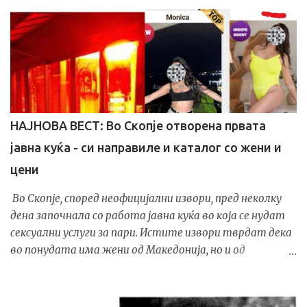
НАЈНОВА ВЕСТ: Во Скопје отворена првата
јавна куќа - си направиле и каталог со жени и
цени
Во Скопје, според неофицијални извори, пред неколку
дена започнала со работа јавна куќа во која се нудат
сексуални услуги за пари. Истите извори тврдат дека
во понудата има жени од Македонија, но и од
странство - Колумбија, Бразил, Украина и Албанија.
На интернет се појави и каталог со слики од жените
како и можност за закажување на термин. Цените се