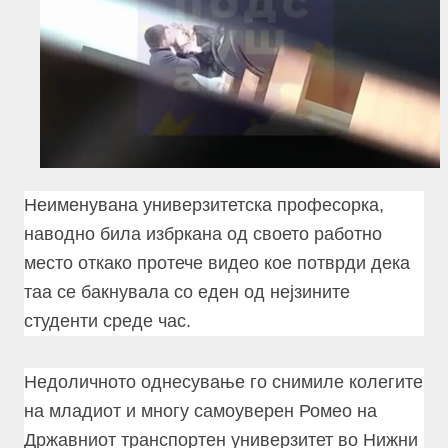
Неименувана универзитетска професорка,
наводно била избркана од своето работно
место откако протече видео кое потврди дека
таа се бакнувала со еден од нејзините
студенти среде час.
Недоличното однесување го снимиле колегите
на младиот и многу самоуверен Ромео на
Државниот транспортен универзитет во Нижни