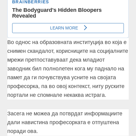
Во однос на образовната институција во која е
снимен скандалот, корисниците на социјалните
мрежи претпоставуваат дека младиот
заводник бил полнолетен кога му паднало на
памет да ги почувствува усните на својата
професорка, па во овој контекст, ниту руските
портали не спомнале некаква истрага.
Засега не можеа да потврдат информациите
дали навистина професорката е отпуштена
поради ова.